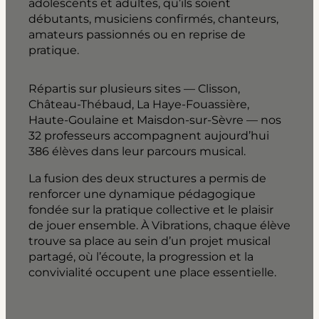
adolescents et adultes, qu’ils soient
débutants, musiciens confirmés, chanteurs,
amateurs passionnés ou en reprise de
pratique.
Répartis sur plusieurs sites — Clisson,
Château-Thébaud, La Haye-Fouassière,
Haute-Goulaine et Maisdon-sur-Sèvre — nos
32 professeurs accompagnent aujourd’hui
386 élèves dans leur parcours musical.
La fusion des deux structures a permis de
renforcer une dynamique pédagogique
fondée sur la pratique collective et le plaisir
de jouer ensemble. À Vibrations, chaque élève
trouve sa place au sein d’un projet musical
partagé, où l’écoute, la progression et la
convivialité occupent une place essentielle.