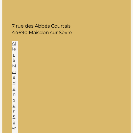
7 rue des Abbés Courtais
44690 Maisdon sur Sèvre
Al
le
r
à
M
ai
s
d
o
n
s
u
r
S
è
vr