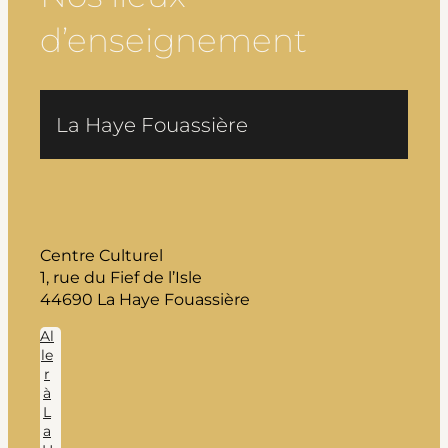
d’enseignement
La Haye Fouassière
Centre Culturel
1, rue du Fief de l’Isle
44690 La Haye Fouassière
Al
le
r
à
L
a