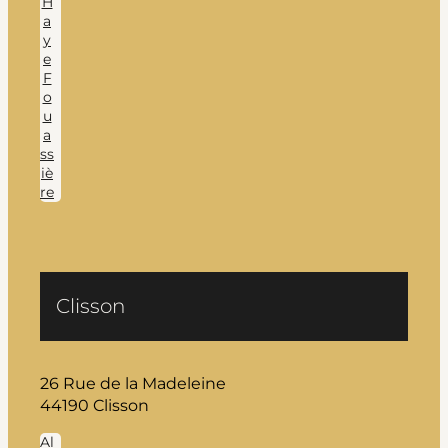
H
a
y
e
F
o
u
a
ss
iè
re
Clisson
26 Rue de la Madeleine
44190 Clisson
Al