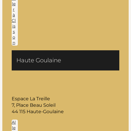
le
r
à
Cl
is
s
o
n
Haute Goulaine
Espace La Treille
7, Place Beau Soleil
44 115 Haute-Goulaine
Al
le